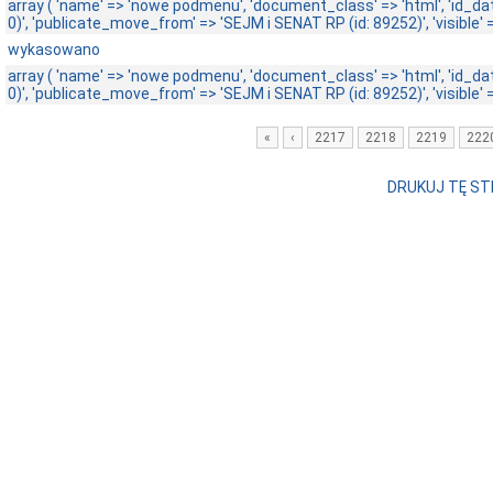
array ( 'name' => 'nowe podmenu', 'document_class' => 'html', 'id_dat
0)', 'publicate_move_from' => 'SEJM i SENAT RP (id: 89252)', 'visible' =>
wykasowano
array ( 'name' => 'nowe podmenu', 'document_class' => 'html', 'id_dat
0)', 'publicate_move_from' => 'SEJM i SENAT RP (id: 89252)', 'visible' =>
«
‹
2217
2218
2219
222
DRUKUJ TĘ S