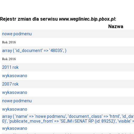
Rejestr zmian dla serwisu
www.wegliniec.bip.pbox.pl
:
Nazwa
nowe podmenu
Rok 2016
array ( 'id_document' => '48035', )
Rok 2016
2011 rok
wykasowano
2007 rok
wykasowano
nowe podmenu
wykasowano
array ( 'name' => 'nowe podmenu', 'document_class' => 'html', 'id_dat
0)', 'publicate_move_from' => 'SEJM i SENAT RP (id: 89252)', 'visible' =>
wykasowano