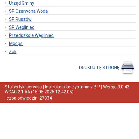
Ochrony
Urząd Gminy
Środowiska
SP Czerwona Woda
dla
Gminy
SP Ruszów
i
Miasta
SP Węgliniec
Węgliniec
Przedszkole Węgliniec
Dostęp
Mgops
do
informacji
Zuk
o
środowisku
Program
DRUKUJ TĘ STRONĘ
usuwania
wyrobów
zawierających
azbest
Statystyki serwisu
|
Instrukcja korzystania z BIP
| Wersja
3.0.43
z
WCAG 2.1 AA
(
15.05.2026 12:42:05
)
terenu
liczba odwiedzin:
27934
Gminy
Węgliniec
na
lata
2017-
2032
Program
"Ograniczenie