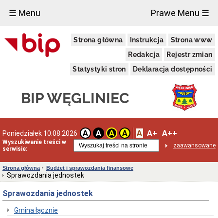
×
☰ Menu
Prawe Menu ☰
Urząd
Strona główna
Instrukcja
Strona www
Miasta
RODO
Redakcja
Rejestr zmian
Deklaracja
Statystyki stron
Deklaracja dostępności
dostępności
cyfrowej
Dane
BIP WĘGLINIEC
adresowe
Dni
i
godziny
A
A+
A++
A
A
A
A
Poniedziałek 10.08.2026
otwarcia
Wyszukiwanie treści w
zaawansowane
Regulamin
serwisie:
Organizacyjny
Ochrona
Strona główna
Budżet i sprawozdania finansowe
Danych
Sprawozdania jednostek
Osobowych
Sprawozdania jednostek
Polityka
Jakości
Gmina łącznie
Program