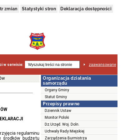
tr zmian
Statystyki stron
Deklaracja dostępności
i w serwisie:
zaawansowane
ców
Organizacja działania
samorządu
Organy Gminy
Statut Gminy
Przepisy prawne
CÓW
Dziennik Ustaw
Monitor Polski
ACJI
Dz.Urzęd. Woj. Doln.
Uchwały Rady Miejskiej
rzyjęcia regulaminu
e środków budżetu
Zarządzenia Burmistrza