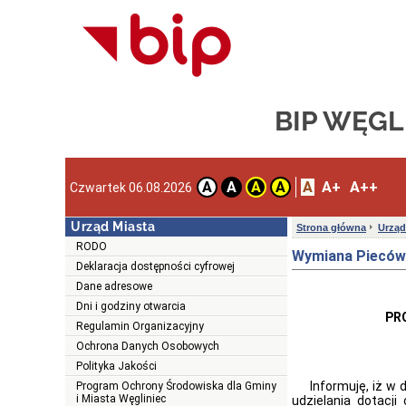
BIP WĘGL
A
A+
A++
A
A
A
A
Czwartek 06.08.2026
Urząd Miasta
Strona główna
Urząd
RODO
Wymiana Pieców
Deklaracja dostępności cyfrowej
Dane adresowe
Dni i godziny otwarcia
PR
Regulamin Organizacyjny
CZA
Ochrona Danych Osobowych
Polityka Jakości
Informuję, iż w dn
Program Ochrony Środowiska dla Gminy
i Miasta Węgliniec
udzielania dotac