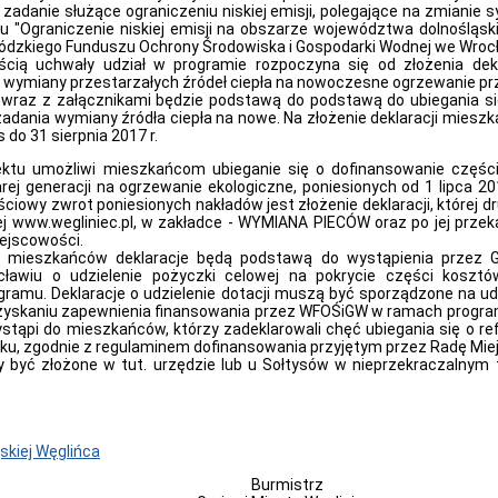
 zadanie służące ograniczeniu niskiej emisji, polegające na zmianie
"Ograniczenie niskiej emisji na obszarze województwa dolnośląski
dzkiego Funduszu Ochrony Środowiska i Gospodarki Wodnej we Wroc
 uchwały udział w programie rozpoczyna się od złożenia dekla
 wymiany przestarzałych źródeł ciepła na nowoczesne ogrzewanie pr
 wraz z załącznikami będzie podstawą do podstawą do ubiegania si
zadania wymiany źródła ciepła na nowe. Na złożenie deklaracji miesz
 do 31 sierpnia 2017 r.
ktu umożliwi mieszkańcom ubieganie się o dofinansowanie częśc
arej generacji na ogrzewanie ekologiczne, poniesionych od 1 lipca 2
ściowy zwrot poniesionych nakładów jest złożenie deklaracji, której d
ej www.wegliniec.pl, w zakładce - WYMIANA PIECÓW oraz po jej przek
ejscowości.
eszkańców deklaracje będą podstawą do wystąpienia przez G
awiu o udzielenie pożyczki celowej na pokrycie części koszt
gramu. Deklaracje o udzielenie dotacji muszą być sporządzone na 
 uzyskaniu zapewnienia finansowania przez WFOŚiGW w ramach progr
stąpi do mieszkańców, którzy zadeklarowali chęć ubiegania się o ref
u, zgodnie z regulaminem dofinansowania przyjętym przez Radę Miej
być złożone w tut. urzędzie lub u Sołtysów w nieprzekraczalnym t
skiej Węglińca
Burmistrz