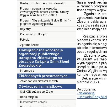
Gminy Węgliniec na
Dostęp do informacji o środowisku
w ramach programu 
Program usuwania wyrobów
finansowym Wojewó
zawierających azbest z terenu Gminy
Zgodnie z treścią
Węgliniec na lata 2017-2032
zgłoszenie zamiaru
Program "Ograniczenie Niskiej Emisji" -
Złożona deklaracja
program wymiany pieców
kosztów realizacji 
Węgliniec mają czas
Rejestry
Kierownictwo Urzędu
Realizacja proje
Petycje
pieców i kotłów st
ubiegania się o czę
Zgromadzenia
stronie internetow
Transgraniczna koncepcja
poszczególnych mi
organizacji publicznego
Złożone przez mi
transportu zbiorowego na
WFOŚiGW we Wrocł
obszarze Związku Gmin Ziemi
wynikających z pro
Zgorzeleckiej
urząd druku, a po
Gmina Węgliniec wy
Informacje
kompletnego wniosk
Zbiór danych przestrzennych
Deklaracje winny 
Zbiór danych przestrzennych
sierpnia 2017 r.
Oświadczenia majątkowe
Do pobrania:
SIM KZN Łużyce sp. Z o.o.
- deklaracja
- uchwała Rady Miej
Rada Miejska
Kierownictwo urzędu