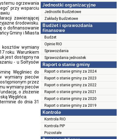
 systemu ogrzewania
Jednostki organizacyjne
ego" przy wsparciu
Jednostki Budżetowe
ławiu
racji zawierającej
Zakłady Budżetowe
zyjazne środowisku.
Budżet i sprawozdania
ę o dofinansowanie
finansowe
kańcy Gminy i Miasta
Budżet
Opinie RIO
i kosztów wymiany
Sprawozdania
017 roku. Warunkiem
ruk jest dostępny na
Sprawozdania jednostek
azaniu - u Sołtysów
Raport o stanie gminy
Raport o stanie gminy za 2024
minę Węgliniec do
ów wymiany pieców
Raport o stanie gminy za 2023
udostępnionym przez
Raport o stanie gminy za 2022
amu wymiany pieców
undację, o złożenie
Raport o stanie gminy za 2021
ską Węglińca.
Raport o stanie gminy za 2020
erminie do dnia 31
Raport o stanie gminy za 2019
Kontrole
Kontrola RIO
Kontrola PIP
Pozostałe