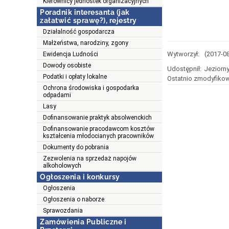
Kierownicy jednostek organizacyjnych
Poradnik interesanta (jak
załatwić sprawę?), rejestry
Działalność gospodarcza
Małżeństwa, narodziny, zgony
Wytworzył:
(2017-0
Ewidencja Ludności
Dowody osobiste
Udostępnił:
Jeziorn
Podatki i opłaty lokalne
Ostatnio zmodyfikow
Ochrona środowiska i gospodarka
odpadami
Lasy
Dofinansowanie praktyk absolwenckich
Dofinansowanie pracodawcom kosztów
kształcenia młodocianych pracowników
Dokumenty do pobrania
Zezwolenia na sprzedaż napojów
alkoholowych
Ogłoszenia i konkursy
Ogłoszenia
Ogłoszenia o naborze
Sprawozdania
Zamówienia Publiczne i