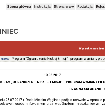
Strona główna
Instrukcja
Strona www
Redakcja
Rejes
INIEC
Wyszukiwanie treśc
Program "Ograniczenie Niskiej Emisji" - program wymiany pie
 Miasta
10.08.2017
OGRAM „OGRANICZENIE NISKIEJ EMISJI” - PROGRAM WYMIANY PIE
S NA SKŁADANIE DEKLAR
iu 25.07.2017 r. Rada Miejska Węglińca podjęła uchwałę w sprawie p
ji celowych osobom fizycznym oraz wspólnotom mieszkaniowym z