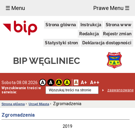
×
☰ Menu
Prawe Menu ☰
Urząd
Strona główna
Instrukcja
Strona www
Miasta
RODO
Redakcja
Rejestr zmian
Deklaracja
Statystyki stron
Deklaracja dostępności
dostępności
cyfrowej
Dane
BIP WĘGLINIEC
adresowe
Dni
i
godziny
A
A+
A++
A
A
A
A
Sobota 08.08.2026
otwarcia
Wyszukiwanie treści w
zaawansowane
Regulamin
serwisie:
Organizacyjny
Ochrona
Zgromadzenia
Strona główna
Urząd Miasta
Danych
Osobowych
Zgromadzenia
Polityka
Jakości
2019
Program