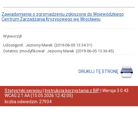
Ochrony
Środowiska
dla
Zawiadomienie o zgromadzeniu zgłoszone do Wojewódzkiego
Gminy
Centrum Zarządzania Kryzysowego we Wrocławiu
i
Miasta
Węgliniec
Wytworzył:
Dostęp
do
Udostępnił:
Jeziorny Marek
(2019-06-05 13:34:31)
informacji
Ostatnio zmodyfikował:
Jeziorny Marek
(2019-06-05 13:36:45)
o
środowisku
Program
usuwania
DRUKUJ TĘ STRONĘ
wyrobów
zawierających
azbest
z
Statystyki serwisu
|
Instrukcja korzystania z BIP
| Wersja
3.0.43
terenu
WCAG 2.1 AA
(
15.05.2026 12:42:05
)
Gminy
liczba odwiedzin:
27934
Węgliniec
na
lata
2017-
2032
Program
"Ograniczenie