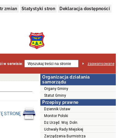
tr zmian
Statystyki stron
Deklaracja dostępności
i w serwisie:
zaawansowane
Organizacja działania
samorządu
Organy Gminy
Statut Gminy
Przepisy prawne
Dziennik Ustaw
TĘ STRONĘ
Monitor Polski
Dz.Urzęd. Woj. Doln.
Uchwały Rady Miejskiej
Zarządzenia Burmistrza