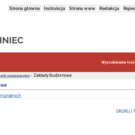
Strona główna
Instrukcja
Strona www
Redakcja
Rejes
INIEC
Wyszukiwanie treśc
Zakłady Budżetowe
stki organizacyjne
owe
omunalnych
DRUKUJ 