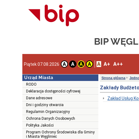
BIP WĘGL
A
A+
A++
A
A
A
A
Piątek 07.08.2026
Urząd Miasta
Strona główna
Jedno
RODO
Zakłady Budżet
Deklaracja dostępności cyfrowej
Dane adresowe
Zakład Usług K
Dni i godziny otwarcia
Regulamin Organizacyjny
Ochrona Danych Osobowych
Polityka Jakości
Program Ochrony Środowiska dla Gminy
i Miasta Węgliniec