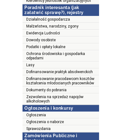
Kierownicy jednostek organizacyjnych
Poradnik interesanta (jak
załatwić sprawę?), rejestry
Działalność gospodarcza
Małżeństwa, narodziny, zgony
Ewidencja Ludności
Dowody osobiste
Podatki i opłaty lokalne
Ochrona środowiska i gospodarka
odpadami
Lasy
Dofinansowanie praktyk absolwenckich
Dofinansowanie pracodawcom kosztów
kształcenia młodocianych pracowników
Dokumenty do pobrania
Zezwolenia na sprzedaż napojów
alkoholowych
Ogłoszenia i konkursy
Ogłoszenia
Ogłoszenia o naborze
Sprawozdania
Zamówienia Publiczne i