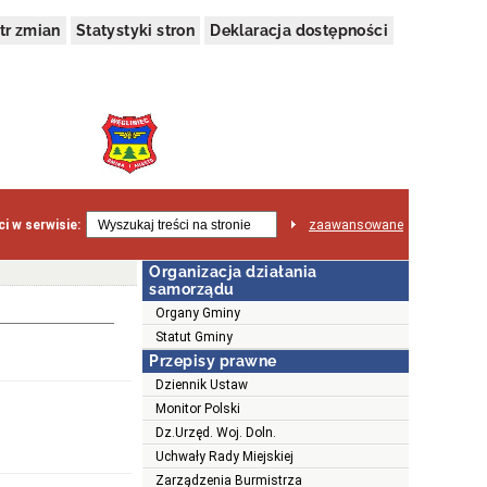
tr zmian
Statystyki stron
Deklaracja dostępności
i w serwisie:
zaawansowane
Organizacja działania
samorządu
Organy Gminy
Statut Gminy
Przepisy prawne
Dziennik Ustaw
Monitor Polski
Dz.Urzęd. Woj. Doln.
Uchwały Rady Miejskiej
Zarządzenia Burmistrza