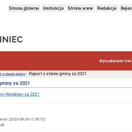
Strona główna
Instrukcja
Strona www
Redakcja
Rejes
INIEC
Wyszukiwanie treśc
Raport o stanie gminy za 2021
t o stanie gminy
gminy za 2021
iny Węgliniec za 2021
arcin
(2023-09-28 11:38:12)
ał: