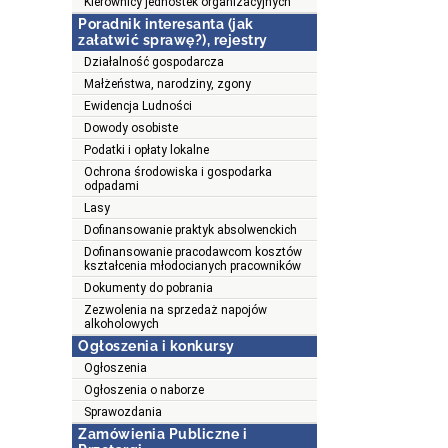
Kierownicy jednostek organizacyjnych
Poradnik interesanta (jak
załatwić sprawę?), rejestry
Działalność gospodarcza
Małżeństwa, narodziny, zgony
Ewidencja Ludności
Dowody osobiste
Podatki i opłaty lokalne
Ochrona środowiska i gospodarka
odpadami
Lasy
Dofinansowanie praktyk absolwenckich
Dofinansowanie pracodawcom kosztów
kształcenia młodocianych pracowników
Dokumenty do pobrania
Zezwolenia na sprzedaż napojów
alkoholowych
Ogłoszenia i konkursy
Ogłoszenia
Ogłoszenia o naborze
Sprawozdania
Zamówienia Publiczne i