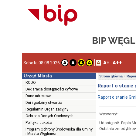
BIP WĘGL
A
A+
A++
A
A
A
A
Sobota 08.08.2026
Urząd Miasta
Strona główna
Rapor
RODO
Raport o stanie 
Deklaracja dostępności cyfrowej
Dane adresowe
Raport o stanie Gm
Dni i godziny otwarcia
Regulamin Organizacyjny
Wytworzył:
Ochrona Danych Osobowych
Polityka Jakości
Udostępnił:
Papla M
Ostatnio zmodyfikow
Program Ochrony Środowiska dla Gminy
i Miasta Węgliniec